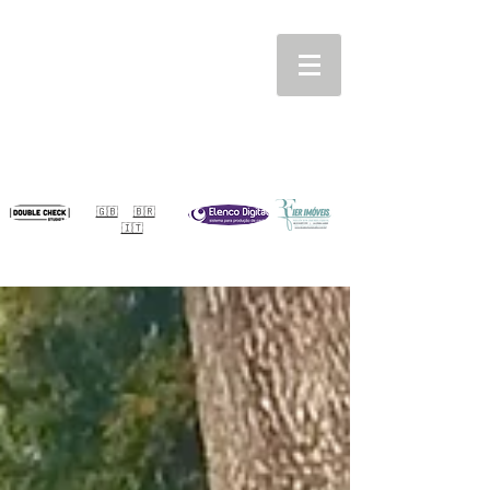
🇬🇧
🇧🇷
🇮🇹