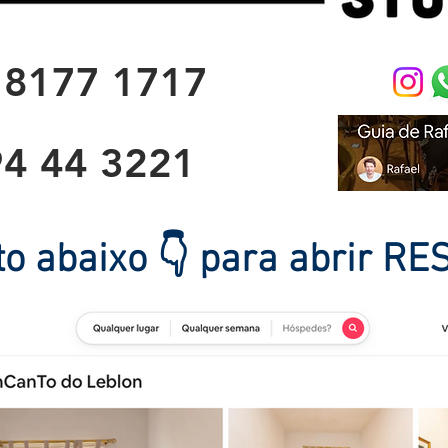
 8177 1717
94 44 3221
oto abaixo 👇 para abrir R