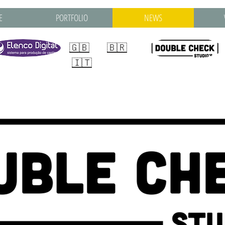
E
PORTFOLIO
NEWS
🇬🇧
🇧🇷
🇮🇹