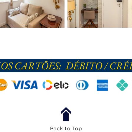
S CARTÕES: DÉBITO / CRÉD
Back to Top