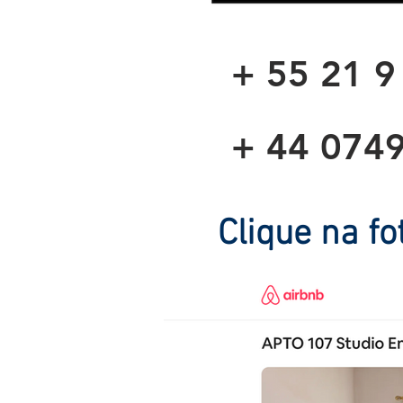
+ 55 21 9
+ 44 074
Clique na f